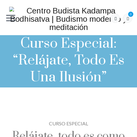
0
Curso Especial:
“Relájate, Todo Es
Una Ilusión”
CURSO ESPECIAL
Relájate, todo es como